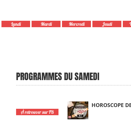
Lundi
Mardi
Mercredi
Jeudi
Essentiellement musicale...mais p
Comète Fm vous propose de découvrir sa grille de 
PROGRAMMES DU SAMEDI
HOROSCOPE DE
9h30
À retrouver sur FB