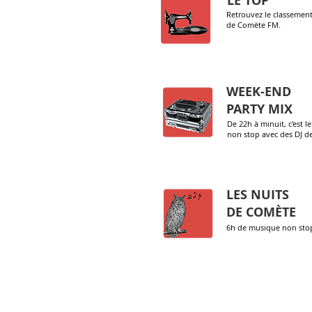
LE TOP
19h00
Retrouvez le classement 
de Comète FM.
WEEK-END
22h00
PARTY MIX
De 22h à minuit, c'est
non stop avec des DJ de 
LES NUITS
00h00
DE COMÈTE
6h de musique non stop