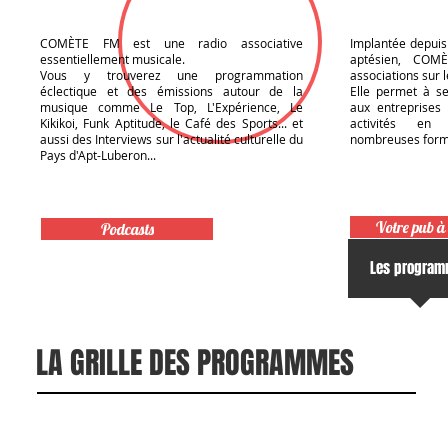
COMÈTE FM est une radio associative
Implantée depuis
essentiellement musicale.
aptésien, COM
Vous y trouverez une programmation
associations sur l
éclectique et des émissions autour de la
Elle permet à s
musique comme Le Top, L'Expérience, Le
aux entreprises 
Kikikoi, Funk Aptitude, le Café des Sports... et
activités en 
aussi des Interviews sur l'actualité culturelle du
nombreuses form
Pays d'Apt-Luberon...
Votre pub à 
Podcasts
Accueil
Les progra
LA GRILLE DES PROGRAMMES