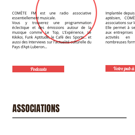
COMÈTE FM est une radio associative
Implantée depuis
essentiellement musicale.
aptésien, COM
Vous y trouverez une programmation
associations sur l
éclectique et des émissions autour de la
Elle permet à s
musique comme Le Top, L'Expérience, Le
aux entreprises 
Kikikoi, Funk Aptitude, le Café des Sports... et
activités en 
aussi des Interviews sur l'actualité culturelle du
nombreuses form
Pays d'Apt-Luberon...
Votre pub à 
Podcasts
Accueil
Les progra
ASSOCIATIONS