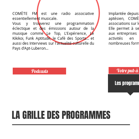
COMÈTE FM est une radio associative
Implantée depuis
essentiellement musicale.
aptésien, COM
Vous y trouverez une programmation
associations sur l
éclectique et des émissions autour de la
Elle permet à s
musique comme Le Top, L'Expérience, Le
aux entreprises 
Kikikoi, Funk Aptitude, le Café des Sports... et
activités en 
aussi des Interviews sur l'actualité culturelle du
nombreuses form
Pays d'Apt-Luberon...
Votre pub à 
Podcasts
Accueil
Les progra
LA GRILLE DES PROGRAMMES