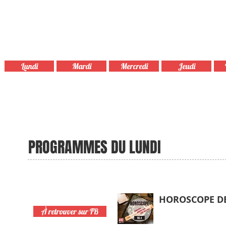
Lundi
Mardi
Mercredi
Jeudi
Essentiellement musicale...mais p
Comète Fm vous propose de découvrir sa grille de 
PROGRAMMES DU LUNDI
HOROSCOPE D
7h15
À retrouver sur FB